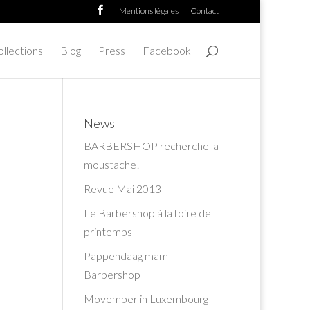
Mentions légales
Contact
llections
Blog
Press
Facebook
News
BARBERSHOP recherche la
moustache!
Revue Mai 2013
Le Barbershop à la foire de
printemps
Pappendaag mam
Barbershop
Movember in Luxembourg