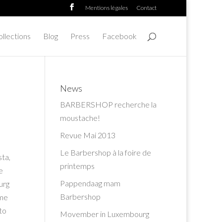
Mentions légales
Contact
llections
Blog
Press
Facebook
News
BARBERSHOP recherche la
moustache!
Revue Mai 2013
Le Barbershop à la foire de
sta,
printemps
e
Pappendaag mam
urg
Barbershop
mme
to
Movember in Luxembourg